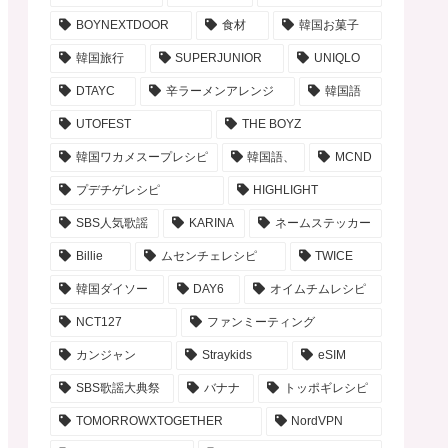
BOYNEXTDOOR
食材
韓国お菓子
韓国旅行
SUPERJUNIOR
UNIQLO
DTAYC
辛ラーメンアレンジ
韓国語
UTOFEST
THE BOYZ
韓国ワカメスープレシピ
韓国語、
MCND
プデチゲレシピ
HIGHLIGHT
SBS人気歌謡
KARINA
ネームステッカー
Billie
ムセンチェレシピ
TWICE
韓国ダイソー
DAY6
オイムチムレシピ
NCT127
ファンミーティング
カンジャン
Straykids
eSIM
SBS歌謡大典祭
バナナ
トッポギレシピ
TOMORROWXTOGETHER
NordVPN