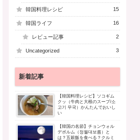
15
韓国料理レシピ
16
韓国ライフ
2
レビュー記事
3
Uncategorized
新着記事
【韓国料理レシピ】ソコギム
クッ（牛肉と大根のスープ/소
고기 무국）かんたんでおいし
い
【韓国の名節】チョンウォル
デボルム（정월대보름）と
は？五穀飯を食べる？クルミ