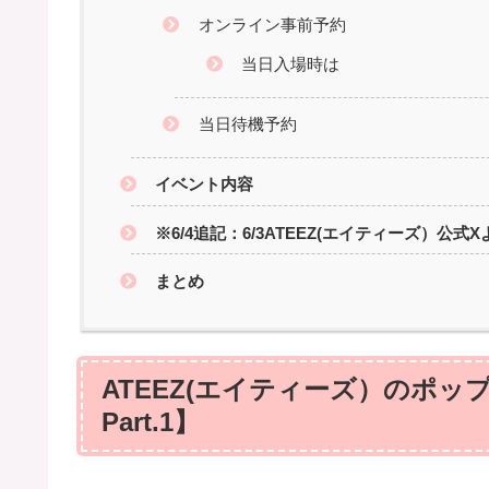
オンライン事前予約
当日入場時は
当日待機予約
イベント内容
※6/4追記：6/3ATEEZ(エイティーズ）
まとめ
ATEEZ(エイティーズ）のポップア
Part.1】