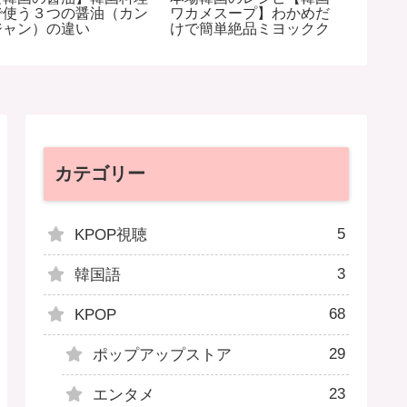
で使う３つの醤油（カン
ワカメスープ】わかめだ
【プデ
ジャン）の違い
けで簡単絶品ミヨックク
シピ/キ
格的부
カテゴリー
5
KPOP視聴
3
韓国語
68
KPOP
29
ポップアップストア
23
エンタメ