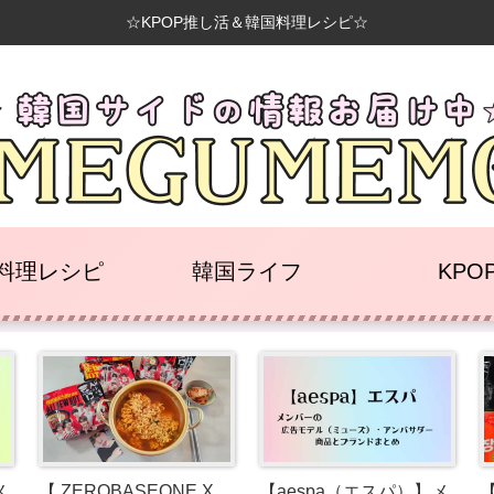
☆KPOP推し活＆韓国料理レシピ☆
料理レシピ
韓国ライフ
KPO
メ
【 ZEROBASEONE X
【aespa（エスパ）】メ