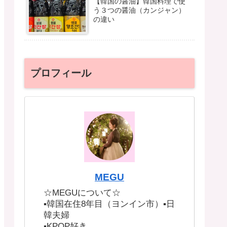
【韓国の醤油】韓国料理で使
う３つの醤油（カンジャン）
の違い
プロフィール
MEGU
☆MEGUについて☆
▪︎韓国在住8年目（ヨンイン市）▪︎日
韓夫婦
▪︎KPOP好き