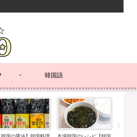
P
韓国語
【韓国の醤油】韓国料理
本場韓国のレシピ【韓国
現地韓