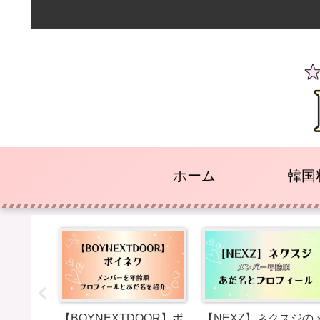
ホーム
韓国
】ハング
ステッカ
サンリオ
【BOYNEXTDOOR】ボ
【NEXZ】ネクスジの