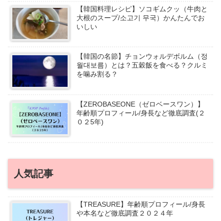
【韓国料理レシピ】ソコギムクッ（牛肉と
大根のスープ/소고기 무국）かんたんでお
いしい
【韓国の名節】チョンウォルデボルム（정
월대보름）とは？五穀飯を食べる？クルミ
を噛み割る？
【ZEROBASEONE（ゼロベースワン）】
年齢順プロフィール/身長など徹底調査(２
０２5年)
人気記事
【TREASURE】年齢順プロフィール/身長
や本名など徹底調査２０２４年