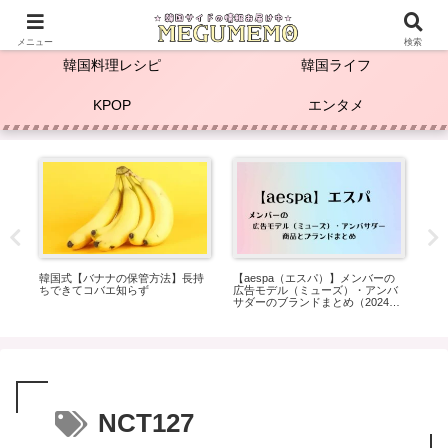
☆KPOP推し活＆韓国料理レシピ☆
メニュー
検索
韓国料理レシピ
韓国ライフ
KPOP
エンタメ
スワ
韓国式【バナナの保管方法】長持
【aespa（エスパ）】メンバーの
【 
長な
ちできてコバエ知らず
広告モデル（ミューズ）・アンバ
ミ
サダーのブランドまとめ（2024年
ド入
5月）
ュ
NCT127