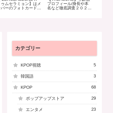
トゥムセラミョン】はメ
プロフィール/身長や本
うりの
ンバーのフォトカード入
名など徹底調査２０２４
レシピ-
り/韓国袋入りラーメン
年
た本場
のレビュー
カテゴリー
5
KPOP視聴
3
韓国語
68
KPOP
29
ポップアップストア
23
エンタメ