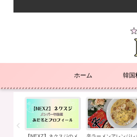
ホーム
韓国
放題『ミ
【NEXZ】ネクスジのメ
辛ラーメンアレンジレ