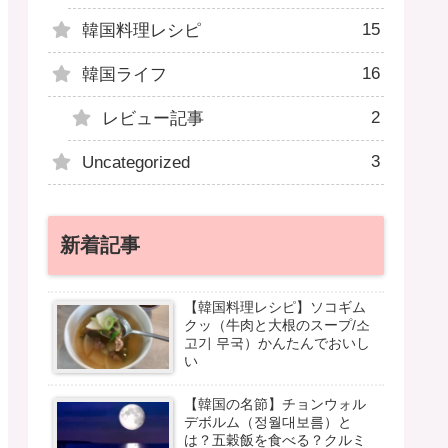
15
韓国料理レシピ
16
韓国ライフ
2
レビュー記事
3
Uncategorized
新着記事
【韓国料理レシピ】ソコギム
クッ（牛肉と大根のスープ/소
고기 무국）かんたんでおいし
い
【韓国の名節】チョンウォル
デボルム（정월대보름）と
は？五穀飯を食べる？クルミ