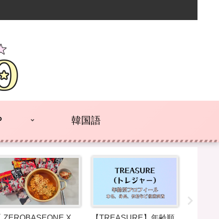
P
韓国語
 ZEROBASEONE X
【TREASURE】年齢順
《オイ