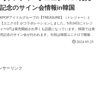
記念のサイン会情報in韓国
KPOPアイドルグループの【TREASURE】（トレジャー）と
【ユニクロ】がコラボレーションしました。5月24日にトレジ
ャーUTは発売開始され早くも話題になっています。韓国では発
売記念のサイン会が行われます。今回は韓国ユニクロで開催の
【TREASURE】（トレジャー）UT発売記念のサイン会につい
2024.05.25
てまとめてみます。
ンサーリンク