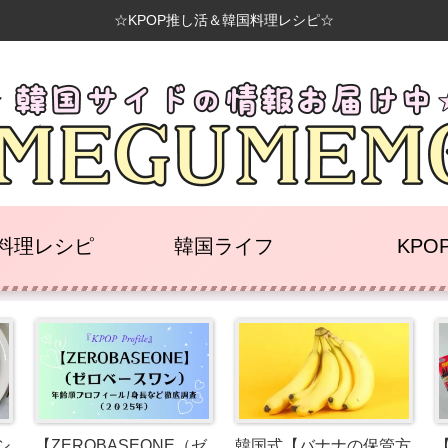
☆KPOP推し活＆韓国料理レシピ☆
料理レシピ
韓国ライフ
KPO
シ
【ZEROBASEONE（ゼ
韓国式【バナナの保管方
【