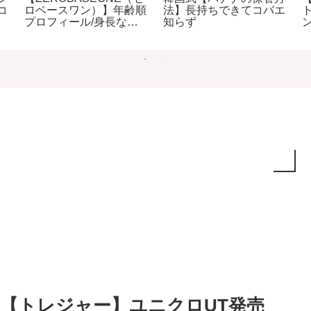
コ
ロベースワン）】年齢順
法】長持ちできてコバエ
プロフィール/身長など
知らず
徹底調査(２０２5年)
【トレジャー】ユニクロUT発売