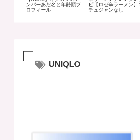
サカル
ンバーあだ名と年齢順プ
ピ【ロゼ辛ラーメン】
主婦のオ
ロフィール
チュジャンなし
UNIQLO