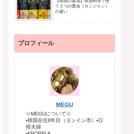
【韓国の醤油】韓国料理で使
う３つの醤油（カンジャン）
の違い
プロフィール
MEGU
☆MEGUについて☆
▪︎韓国在住8年目（ヨンイン市）▪︎日
韓夫婦
▪︎KPOP好き