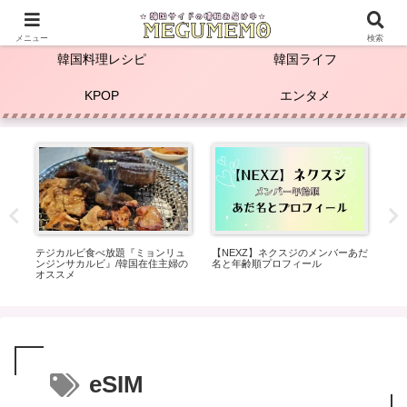
☆KPOP推し活＆韓国料理レシピ☆
メニュー
検索
韓国料理レシピ
韓国ライフ
KPOP
エンタメ
の
テジカルビ食べ放題『ミョンリュ
【NEXZ】ネクスジのメンバーあだ
【T
バ
ンジンサカルビ』/韓国在住主婦の
名と年齢順プロフィール
ル/
4年
オススメ
４
eSIM