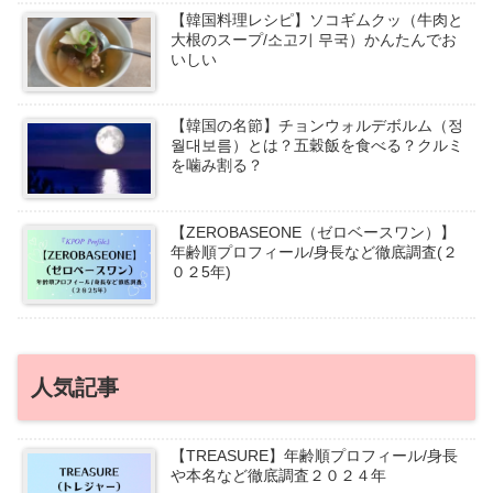
【韓国料理レシピ】ソコギムクッ（牛肉と
大根のスープ/소고기 무국）かんたんでお
いしい
【韓国の名節】チョンウォルデボルム（정
월대보름）とは？五穀飯を食べる？クルミ
を噛み割る？
【ZEROBASEONE（ゼロベースワン）】
年齢順プロフィール/身長など徹底調査(２
０２5年)
人気記事
【TREASURE】年齢順プロフィール/身長
や本名など徹底調査２０２４年