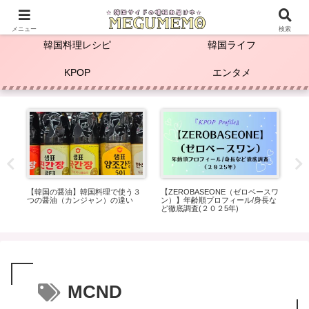
☆KPOP推し活＆韓国料理レシピ☆
メニュー
検索
韓国料理レシピ
韓国ライフ
KPOP
エンタメ
の
【韓国の醤油】韓国料理で使う３
【ZEROBASEONE（ゼロベースワ
本
バ
つの醤油（カンジャン）の違い
ン）】年齢順プロフィール/身長な
ー
4年
ど徹底調査(２０２5年)
ッ
MCND