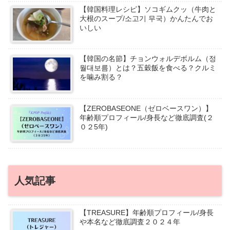
【韓国料理レシピ】ソコギムクッ（牛肉と
大根のスープ/소고기 무국）かんたんでお
いしい
【韓国の名節】チョンウォルデボルム（정
월대보름）とは？五穀飯を食べる？クルミ
を噛み割る？
【ZEROBASEONE（ゼロベースワン）】
年齢順プロフィール/身長など徹底調査(２
０２5年)
人気記事
【TREASURE】年齢順プロフィール/身長
や本名など徹底調査２０２４年