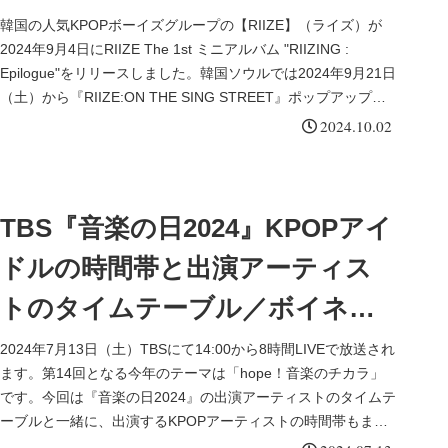
韓国の人気KPOPボーイズグループの【RIIZE】（ライズ）が
2024年9月4日にRIIZE The 1st ミニアルバム "RIIZING :
Epilogue"をリリースしました。韓国ソウルでは2024年9月21日
（土）から『RIIZE:ON THE SING STREET』ポップアップス
トアを開催しています。今回は開催中の『RIIZE:ON THE SING
2024.10.02
STREET』ポップアップストアについてまとめました。
TBS『音楽の日2024』KPOPアイ
ドルの時間帯と出演アーティス
トのタイムテーブル／ボイネ
ク、TXT
2024年7月13日（土）TBSにて14:00から8時間LIVEで放送され
ます。第14回となる今年のテーマは「hope！音楽のチカラ」
です。今回は『音楽の日2024』の出演アーティストのタイムテ
ーブルと一緒に、出演するKPOPアーティストの時間帯もまと
めました。