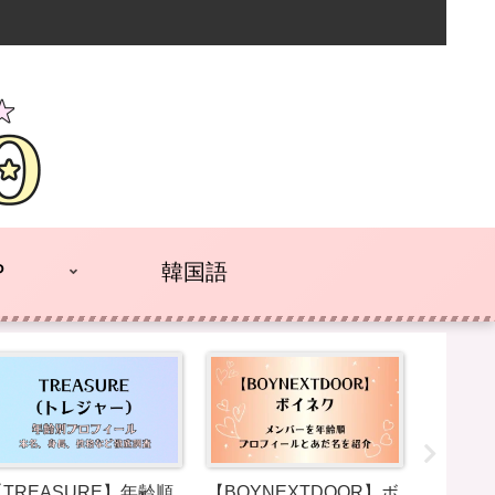
P
韓国語
【TREASURE】年齢順
【BOYNEXTDOOR】ボ
【FANT