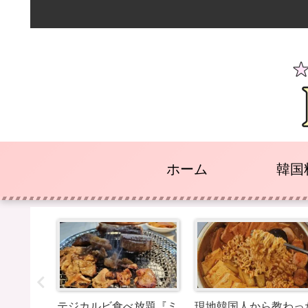
ホーム
韓国
NE X
テジカルビ食べ放題『ミ
現地韓国人から教わっ