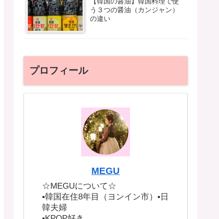
【韓国の醤油】韓国料理で使
う３つの醤油（カンジャン）
の違い
プロフィール
MEGU
☆MEGUについて☆
▪︎韓国在住8年目（ヨンイン市）▪︎日
韓夫婦
▪︎KPOP好き