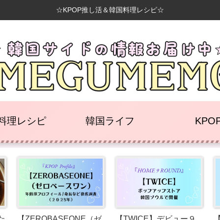
☆KPOP推し活＆韓国料理レシピ☆
料理レシピ
韓国ライフ
KPO
た
【ZEROBASEONE（ゼ
【TWICE】デビュー９