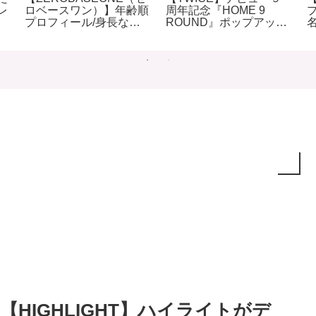
レ
ロベースワン）】年齢順
周年記念『HOME 9
プロフィール/身長など
ROUND』ポップアップ
徹底調査(２０２5年)
ストアを韓国ソウルで開
催
【HIGHLIGHT】ハイライトがデ