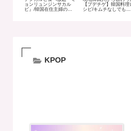
ン】はメ
ョンリュンジンサカル
【プデチゲ】韓国料理
カード入
ビ』/韓国在住主婦のオ
シピ/キムチなしでも本
ラーメン
ススメ
格的부대찌개
KPOP