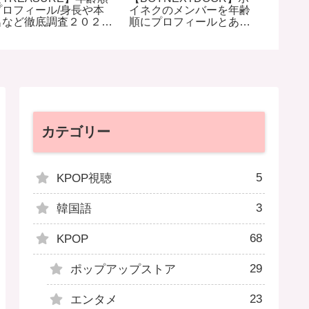
プロフィール/身長や本
イネクのメンバーを年齢
ンバー
名など徹底調査２０２４
順にプロフィールとあだ
ィール
年
名を紹介
カテゴリー
5
KPOP視聴
3
韓国語
68
KPOP
29
ポップアップストア
23
エンタメ