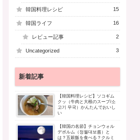
15
韓国料理レシピ
16
韓国ライフ
2
レビュー記事
3
Uncategorized
新着記事
【韓国料理レシピ】ソコギム
クッ（牛肉と大根のスープ/소
고기 무국）かんたんでおいし
い
【韓国の名節】チョンウォル
デボルム（정월대보름）と
は？五穀飯を食べる？クルミ