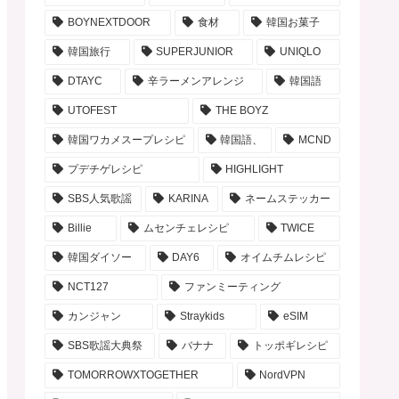
BOYNEXTDOOR
食材
韓国お菓子
韓国旅行
SUPERJUNIOR
UNIQLO
DTAYC
辛ラーメンアレンジ
韓国語
UTOFEST
THE BOYZ
韓国ワカメスープレシピ
韓国語、
MCND
プデチゲレシピ
HIGHLIGHT
SBS人気歌謡
KARINA
ネームステッカー
Billie
ムセンチェレシピ
TWICE
韓国ダイソー
DAY6
オイムチムレシピ
NCT127
ファンミーティング
カンジャン
Straykids
eSIM
SBS歌謡大典祭
バナナ
トッポギレシピ
TOMORROWXTOGETHER
NordVPN