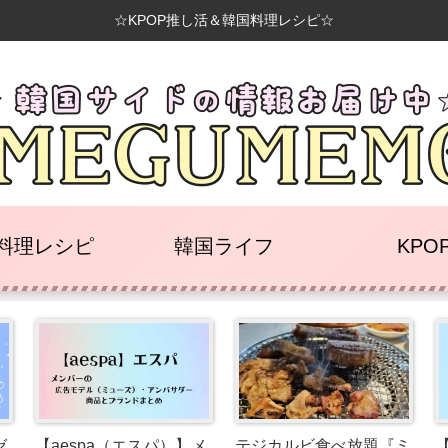
☆KPOP推し活＆韓国料理レシピ☆
料理レシピ
韓国ライフ
KPO
ゼ
【aespa（エスパ）】メ
テジカルビ食べ放題『ミ