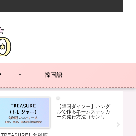
P
韓国語
【韓国ダイソー】ハング
ルで作るネームステッカ
ーの発行方法（サンリオ
編）
【TREASURE】年齢順
【NEX