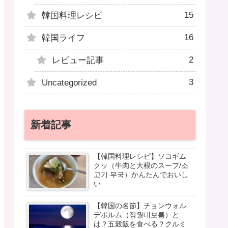
15
韓国料理レシピ
16
韓国ライフ
2
レビュー記事
3
Uncategorized
新着記事
【韓国料理レシピ】ソコギム
クッ（牛肉と大根のスープ/소
고기 무국）かんたんでおいし
い
【韓国の名節】チョンウォル
デボルム（정월대보름）と
は？五穀飯を食べる？クルミ