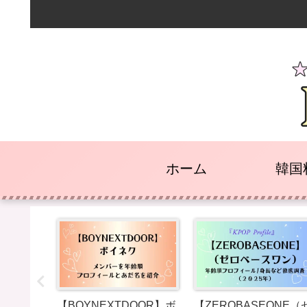
ホーム
韓国
の保管方
【BOYNEXTDOOR】ボ
【ZEROBASEONE（