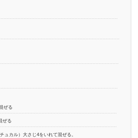
て混ぜる
て混ぜる
コチュカル）大さじ4をいれて混ぜる。