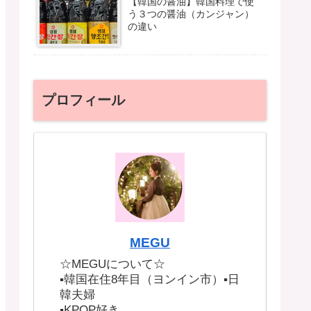
【韓国の醤油】韓国料理で使
う３つの醤油（カンジャン）
の違い
プロフィール
MEGU
☆MEGUについて☆
▪︎韓国在住8年目（ヨンイン市）▪︎日
韓夫婦
▪︎KPOP好き