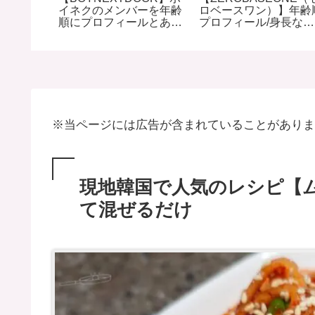
てコバエ
イネクのメンバーを年齢
ロベースワン）】年齢
順にプロフィールとあだ
プロフィール/身長など
名を紹介
徹底調査(２０２5年)
※当ページには広告が含まれていることがありま
現地韓国で人気のレシピ【
て混ぜるだけ