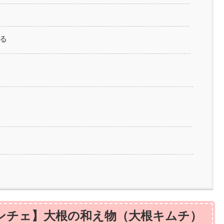
れる
ンチェ】大根の和え物（大根キムチ）