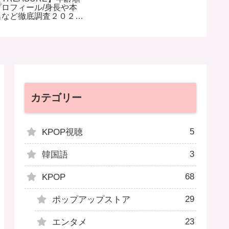
プロフィール/身長や本
ンバー
名など徹底調査２０２４
ロフィ
年
カテゴリー
5
KPOP視聴
3
韓国語
68
KPOP
29
ポップアップストア
23
エンタメ